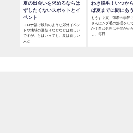
夏の出会いを求めるならは
わき脱毛！いつか
ずしたくないスポットとイ
ば夏までに間にあ
ベント
もうすぐ夏、薄着の季節
さんはムダ毛の処理をし
コロナ禍で以前のような郊外イベン
か？自己処理は手間がか
トや地域の夏祭りなどなどは難しい
し、毎日...
ですが、とはいっても、夏は新しい
人と...