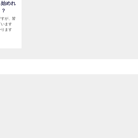
ら始めれ
う？
ですが、皆
ています
かります