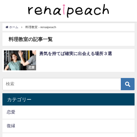
ホーム
料理教室 - renaipeach
料理教室の記事一覧
勇気を持てば確実に出会える場所３選
恋愛
カテゴリー
恋愛
復縁