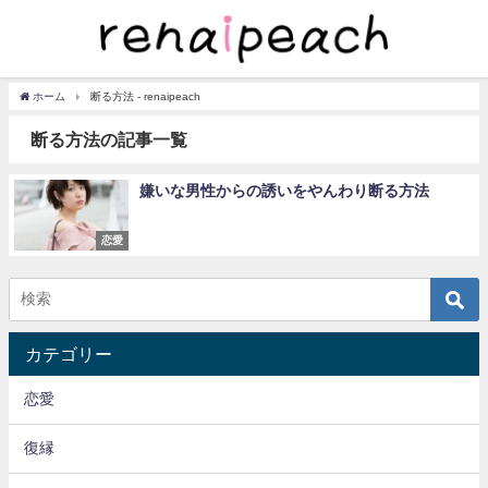
ホーム
断る方法 - renaipeach
断る方法の記事一覧
嫌いな男性からの誘いをやんわり断る方法
恋愛
カテゴリー
恋愛
復縁