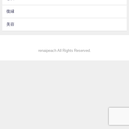
復縁
美容
renaipeach All Rights Reserved.