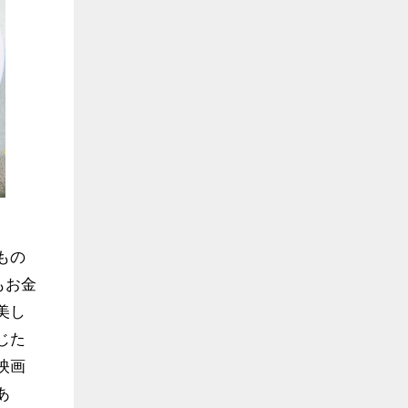
もの
もお金
美し
じた
映画
あ