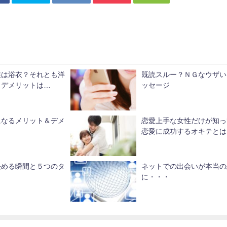
装は浴衣？それとも洋
既読スルー？ＮＧなウザい
とデメリットは…
ッセージ
になるメリット＆デメ
恋愛上手な女性だけが知っ
恋愛に成功するオキテとは
決める瞬間と５つのタ
ネットでの出会いが本当の
に・・・