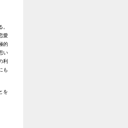
る。
恋愛
極的
思い
の利
にも
とを