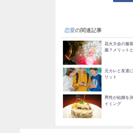
恋愛
の関連記事
花火大会の服
服？メリット
元カレと友達
リット
男性が結婚を
イミング