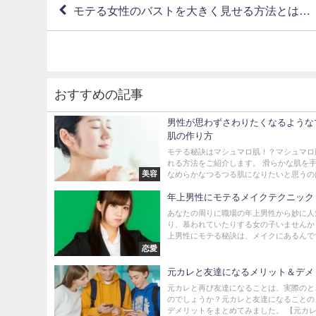
モテる女性のバストを大きく見せる方法とは…
おすすめの記事
男性が思わずさわりたくなるような
肌の作り方
モテる秘訣はマシュマロ肌！？マシュマロ
れる方法をご紹介します。 滑らかな肌を
美容
なめらかなつるつる肌になりたいと思うのは.
年上男性にモテるメイクテクニック
あなたの周りに職場の年上男性から妙に人
り、慕われていたりする女の子いませんか
上男性にモテる秘訣は、メイクにあるんです。
恋愛
元カレと友達になるメリット＆デメ
元カレと再び友達になることは、実際のと
のでしょうか？元カレと友達になることの
デメリットをまとめてみました。 【元カレと