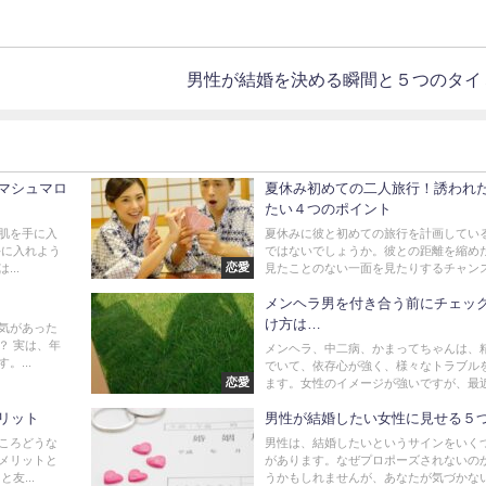
男性が結婚を決める瞬間と５つのタイ
マシュマロ
夏休み初めての二人旅行！誘われ
たい４つのポイント
肌を手に入
夏休みに彼と初めての旅行を計画してい
手に入れよう
ではないでしょうか。彼との距離を縮め
恋愛
..
見たことのない一面を見たりするチャンスで
メンヘラ男を付き合う前にチェック
け方は…
気があった
？ 実は、年
メンヘラ、中二病、かまってちゃんは、
...
でいて、依存心が強く、様々なトラブル
恋愛
ます。女性のイメージが強いですが、最近で
リット
男性が結婚したい女性に見せる５
ころどうな
男性は、結婚したいというサインをいく
メリットと
があります。なぜプロポーズされないの
友...
うかもしれませんが、あなたが気づかないう