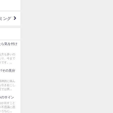
ミング
たら気を付け
る方も多いの
たり、今まで
す。...
!その見分
精神的に病ん
を引き起こし
は男...
つのサイン
つか出すこと
か不思議に思
ちに...