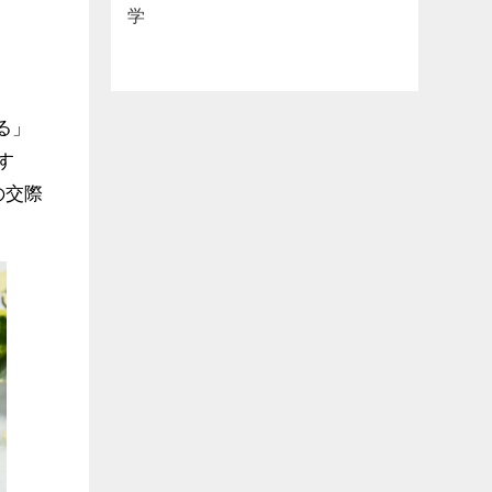
学
る」
す
の交際