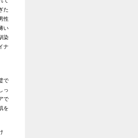
れて
ぎた
男性
薄い
馴染
イナ
璧で
しっ
アで
肌を
け