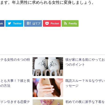
きます。年上男性に求められる女性に変身しましょう。
ok
Twitter
はてブ
Pocket
Feedly
モテる女性の６つの特
彼が家に来る前にやってお
つのポイント
ことも大事！？彼と長
既読スルー？ＮＧなウザい
めの方法
ッセージ
がドン引きする恋愛テ
初めての夜に派手な下着を