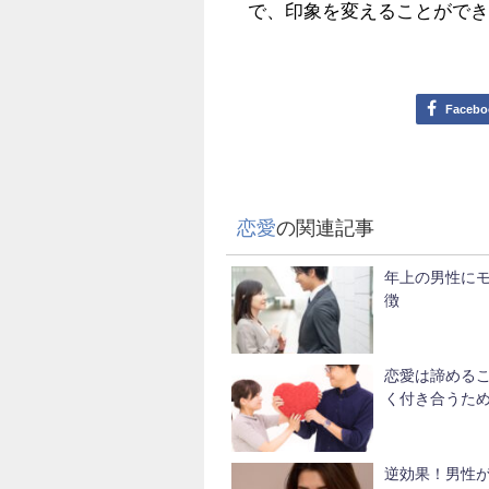
で、印象を変えることがで
Facebo
恋愛
の関連記事
年上の男性に
徴
恋愛は諦める
く付き合うた
逆効果！男性