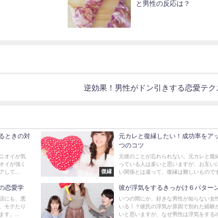
と男性の反応は？
逆効果！男性がドン引きする恋愛テク
るときの対
元カレと復縁したい！成功率をア
つのコツ
ニオイが気
元彼のことが忘れられない。元カレと復
オイが強く
っている人は多いと思いますが、お互い
復縁
して...
い関係とは違って、復縁は難しいものですよ
の恋愛学
彼が浮気をするきっかけ６パター
語にも、悪
いつの間にか、好きな男性が知らない女
、モテたり
いる！？彼氏の浮気が原因で別れた経験
す。...
いと思いますが、なぜ男性は浮気をするので