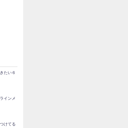
きたい６
ラインメ
つけてる