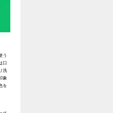
使う
は口
り洗
印象
色を