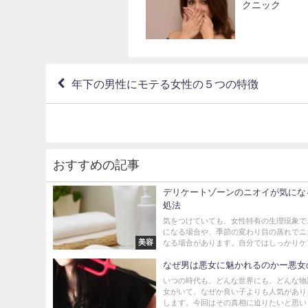
クニック
年下の男性にモテる女性の５つの特徴
おすすめの記事
デリケートゾーンのニオイが気にな
処法
気をつけていても、女性特有の生理現象で
になる場合や、季節の変わり目の蒸れでニ
美容
なる場合があります。自分ではしっかりケア
なぜ男は悪女に魅かれるのかー悪女
いつの時代も、どんな世界にも、どんな物
女がいて、なぜか良い子よりも人気があり
します。今回はその真相に迫りたいと思いま