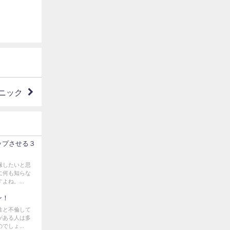
ニック
ップさせる３
縁したいと思
に何も知らな
ね。...
ン！
性と不倫して
がある人は多
しょ...