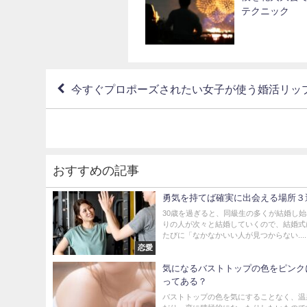
テクニック
今すぐプロポーズされたい女子が使う婚活リッ
おすすめの記事
勇気を持てば確実に出会える場所３
30歳を過ぎると、同級生の多くが結婚し
りの人が次々と結婚していくので、結婚式
たびに「なかなかいい人が見つからない.....
恋愛
気になるバストトップの色をピンク
ってある？
バストトップの色を気にすることなく、温