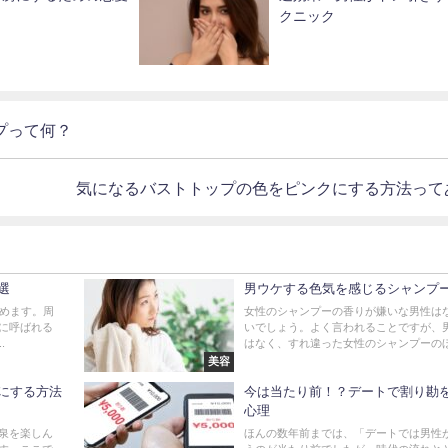
クニック
プって何？
気になるバストトップの色をピンクにする方法って
選
男ウケする色気を感じるシャンプ
始めます。周
女性のシャンプーの香りが嫌いな男性は
に呼ばれる
いでしょう。よく言われることですが、
.
はなく、すれ違った女性のシャンプーのほの
美容
にする方法
今は当たり前！？デートで割り勘
心理
泉を楽しん
ほんの数年前までは、「デートでは男性