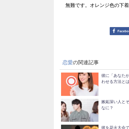
無難です。オレンジ色の下
Facebo
恋愛
の関連記事
彼に「あなた
わせる方法と
嫉妬深い人と
なに？
彼を花火大会