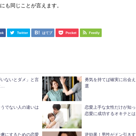
着にも同じことが言えます。
ok
Twitter
はてブ
Pocket
Feedly
がいないとダメ」と言
勇気を持てば確実に出会え
は…
選
そうでない人の違いは
恋愛上手な女性だけが知っ
恋愛に成功するオキテとは
で虜にするための恋愛
逆効果！男性がドン引きす