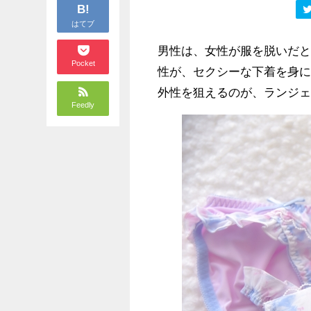
B!
はてブ
男性は、女性が服を脱いだ
Pocket
性が、セクシーな下着を身
外性を狙えるのが、ランジ
Feedly