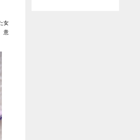
た女
。意