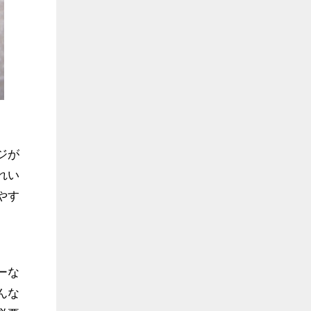
ジが
れい
やす
ーな
んな