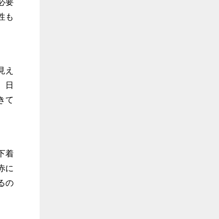
必要
性も
見え
。日
きて
下着
赤に
るの