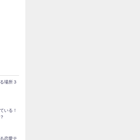
る場所３
ている！
？
る恋愛テ