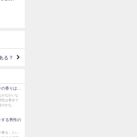
ある？
ーの香りは…
なかなかいな
男性は香水で
かな...
をする男性の
が奢る」とい