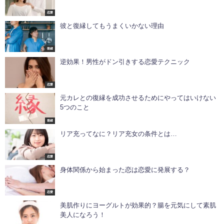
恋愛
彼と復縁してもうまくいかない理由
復縁
逆効果！男性がドン引きする恋愛テクニック
恋愛
元カレとの復縁を成功させるためにやってはいけない
5つのこと
復縁
リア充ってなに？リア充女の条件とは…
恋愛
身体関係から始まった恋は恋愛に発展する？
恋愛
美肌作りにヨーグルトが効果的？腸を元気にして素肌
美人になろう！