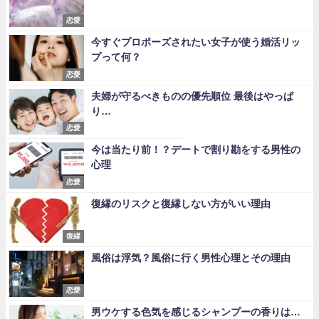
恋愛
今すぐプロポーズされたい女子が使う婚活リッ
プって何？
恋愛
夫婦が守るべきものの優先順位 最後はやっぱ
り…
恋愛
今は当たり前！？デートで割り勘をする男性の
心理
恋愛
復縁のリスクと復縁しない方がいい理由
復縁
風俗は浮気？風俗に行く男性心理とその理由
恋愛
男ウケする色気を感じるシャンプーの香りは…